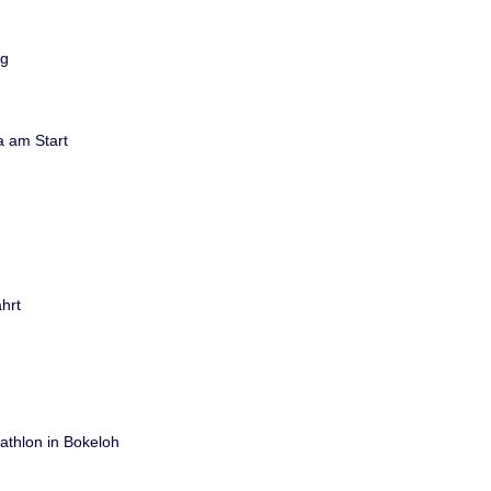
rg
a am Start
hrt
thlon in Bokeloh