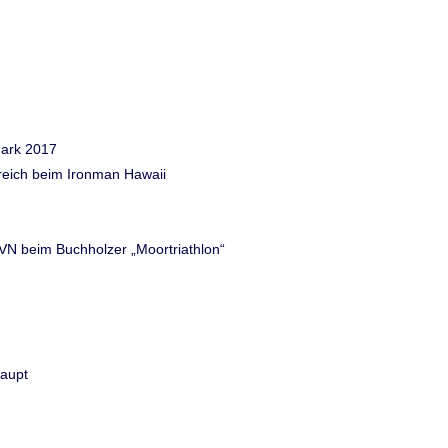
mark 2017
greich beim Ironman Hawaii
VN beim Buchholzer „Moortriathlon“
haupt