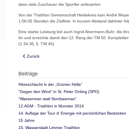
dass viele Zuschauer die Sportler anfeuerten.
Von der Triathlon Gemeinschaft Heidekreis kam André Meyer
1:06:05 Stunden die Ziellinie. In kurzem Abstand dahinter f
Eine starke Leistung bot auch Ingrid Alvermann-Buhr, die i
ihr und erreichte damit den 12. Rang der TM 50. Kompletti
(1:34:36, 5. TW 45).
Vorheriger Beitrag: 5.Schneverdinger Schülertriathlon 201
Zurück
Beiträge
Hitzeschlacht in der „Grünen Hölle“
"Gegen den Wind" in St. Peter Ording (SPO)
"Wasserman statt Nordseeman"
12.AGM - Triathlon in Munster 2014
14. Auflage der Tour d‘ Energie mit persönlichen Bestzeiten
15 Jahre
15. Wasserstadt Limmer Triathlon