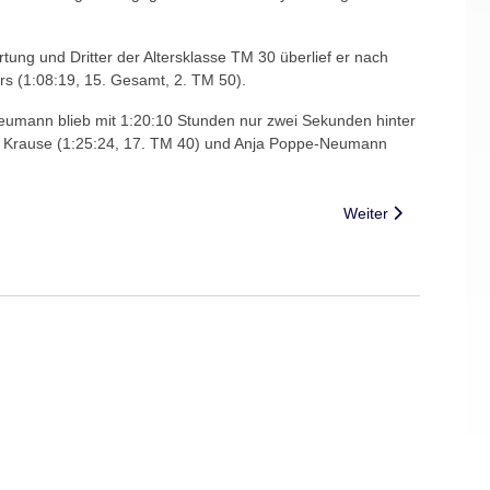
ng und Dritter der Altersklasse TM 30 überlief er nach
rs (1:08:19, 15. Gesamt, 2. TM 50).
 Neumann blieb mit 1:20:10 Stunden nur zwei Sekunden hinter
gen Krause (1:25:24, 17. TM 40) und Anja Poppe-Neumann
Nächster Beitrag: Tr
Weiter