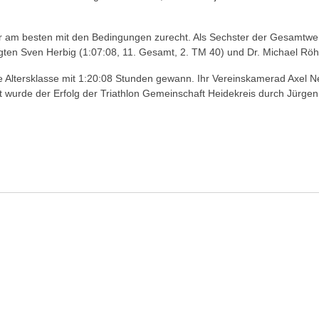
 am besten mit den Bedingungen zurecht. Als Sechster der Gesamtwertu
olgten Sven Herbig (1:07:08, 11. Gesamt, 2. TM 40) und Dr. Michael Röh
hre Altersklasse mit 1:20:08 Stunden gewann. Ihr Vereinskamerad Axel
ert wurde der Erfolg der Triathlon Gemeinschaft Heidekreis durch Jür
4