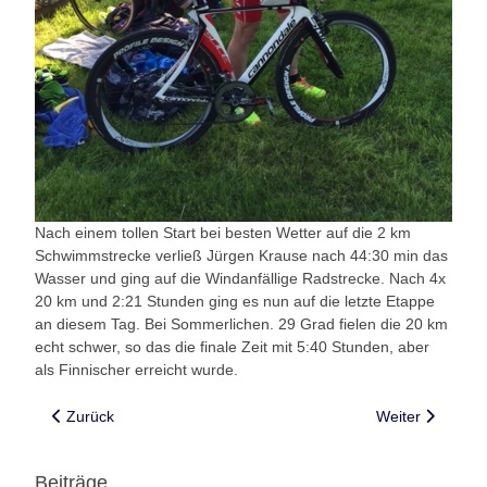
Nach einem tollen Start bei besten Wetter auf die 2 km
Schwimmstrecke verließ Jürgen Krause nach 44:30 min das
Wasser und ging auf die Windanfällige Radstrecke. Nach 4x
20 km und 2:21 Stunden ging es nun auf die letzte Etappe
an diesem Tag. Bei Sommerlichen. 29 Grad fielen die 20 km
echt schwer, so das die finale Zeit mit 5:40 Stunden, aber
als Finnischer erreicht wurde.
Vorheriger Beitrag: Heidekreistriathleten beim Ironman Kraichg
Nächster Beitrag
Zurück
Weiter
Beiträge