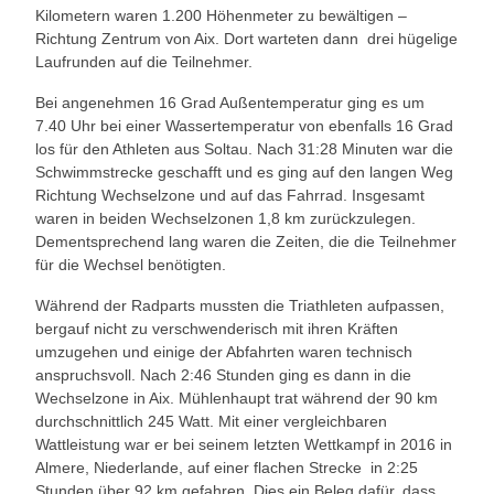
Kilometern waren 1.200 Höhenmeter zu bewältigen –
Richtung Zentrum von Aix. Dort warteten dann drei hügelige
Laufrunden auf die Teilnehmer.
Bei angenehmen 16 Grad Außentemperatur ging es um
7.40 Uhr bei einer Wassertemperatur von ebenfalls 16 Grad
los für den Athleten aus Soltau. Nach 31:28 Minuten war die
Schwimmstrecke geschafft und es ging auf den langen Weg
Richtung Wechselzone und auf das Fahrrad. Insgesamt
waren in beiden Wechselzonen 1,8 km zurückzulegen.
Dementsprechend lang waren die Zeiten, die die Teilnehmer
für die Wechsel benötigten.
Während der Radparts mussten die Triathleten aufpassen,
bergauf nicht zu verschwenderisch mit ihren Kräften
umzugehen und einige der Abfahrten waren technisch
anspruchsvoll. Nach 2:46 Stunden ging es dann in die
Wechselzone in Aix. Mühlenhaupt trat während der 90 km
durchschnittlich 245 Watt. Mit einer vergleichbaren
Wattleistung war er bei seinem letzten Wettkampf in 2016 in
Almere, Niederlande, auf einer flachen Strecke in 2:25
Stunden über 92 km gefahren. Dies ein Beleg dafür, dass