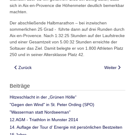
sich in Aix-en-Provence die Höhenmeter deutlich bemerkbar
machten.
Der abschließende Halbmarathon – bei inzwischen
sommerlichen 25 Grad - führte dann auf drei Runden durch
Aix-en-Provence. Nach 1:32:25 Stunden auf der Laufstrecke
und einer Gesamtzeit von 5.00:32 Stunden erreichte der
Soltauer das Ziel. Damit belegte er von 1.800 Athleten Platz
250 und in seiner Altersklasse Platz 42.
Vorheriger Beitrag: Heidekreis Triathleten in Limmer
Nächster Beitra
Zurück
Weiter
Beiträge
Hitzeschlacht in der „Grünen Hölle“
"Gegen den Wind" in St. Peter Ording (SPO)
"Wasserman statt Nordseeman"
12.AGM - Triathlon in Munster 2014
14. Auflage der Tour d‘ Energie mit persönlichen Bestzeiten
15 Jahre