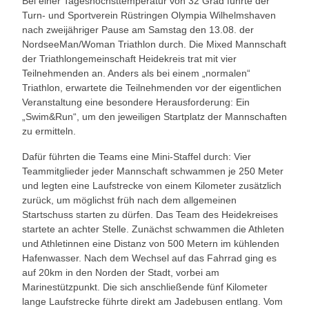
Bei einer Tageshöchsttemperatur von 32 Grad führte der
Turn- und Sportverein Rüstringen Olympia Wilhelmshaven
nach zweijähriger Pause am Samstag den 13.08. der
NordseeMan/Woman Triathlon durch. Die Mixed Mannschaft
der Triathlongemeinschaft Heidekreis trat mit vier
Teilnehmenden an. Anders als bei einem „normalen“
Triathlon, erwartete die Teilnehmenden vor der eigentlichen
Veranstaltung eine besondere Herausforderung: Ein
„Swim&Run“, um den jeweiligen Startplatz der Mannschaften
zu ermitteln.
Dafür führten die Teams eine Mini-Staffel durch: Vier
Teammitglieder jeder Mannschaft schwammen je 250 Meter
und legten eine Laufstrecke von einem Kilometer zusätzlich
zurück, um möglichst früh nach dem allgemeinen
Startschuss starten zu dürfen. Das Team des Heidekreises
startete an achter Stelle. Zunächst schwammen die Athleten
und Athletinnen eine Distanz von 500 Metern im kühlenden
Hafenwasser. Nach dem Wechsel auf das Fahrrad ging es
auf 20km in den Norden der Stadt, vorbei am
Marinestützpunkt. Die sich anschließende fünf Kilometer
lange Laufstrecke führte direkt am Jadebusen entlang. Vom