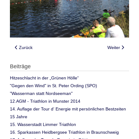
Vorheriger Beitrag: 40. Allgäu Triathlon
Nächster Beitra
Zurück
Weiter
Beiträge
Hitzeschlacht in der „Grünen Hölle“
"Gegen den Wind" in St. Peter Ording (SPO)
"Wasserman statt Nordseeman"
12.AGM - Triathlon in Munster 2014
14. Auflage der Tour d‘ Energie mit persönlichen Bestzeiten
15 Jahre
15. Wasserstadt Limmer Triathlon
16. Sparkassen Heidbergsee Triathlon in Braunschweig