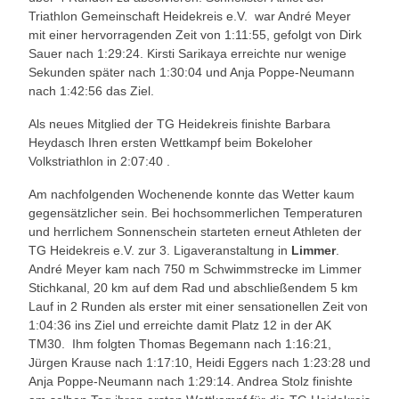
Triathlon Gemeinschaft Heidekreis e.V. war André Meyer
mit einer hervorragenden Zeit von 1:11:55, gefolgt von Dirk
Sauer nach 1:29:24. Kirsti Sarikaya erreichte nur wenige
Sekunden später nach 1:30:04 und Anja Poppe-Neumann
nach 1:42:56 das Ziel.
Als neues Mitglied der TG Heidekreis finishte Barbara
Heydasch Ihren ersten Wettkampf beim Bokeloher
Volkstriathlon in 2:07:40 .
Am nachfolgenden Wochenende konnte das Wetter kaum
gegensätzlicher sein. Bei hochsommerlichen Temperaturen
und herrlichem Sonnenschein starteten erneut Athleten der
TG Heidekreis e.V. zur 3. Ligaveranstaltung in
Limmer
.
André Meyer kam nach 750 m Schwimmstrecke im Limmer
Stichkanal, 20 km auf dem Rad und abschließendem 5 km
Lauf in 2 Runden als erster mit einer sensationellen Zeit von
1:04:36 ins Ziel und erreichte damit Platz 12 in der AK
TM30. Ihm folgten Thomas Begemann nach 1:16:21,
Jürgen Krause nach 1:17:10, Heidi Eggers nach 1:23:28 und
Anja Poppe-Neumann nach 1:29:14. Andrea Stolz finishte