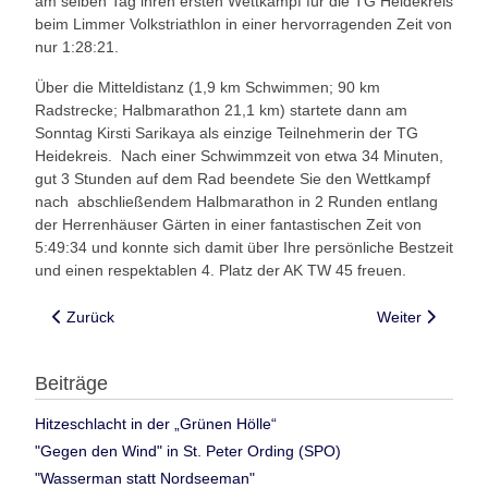
am selben Tag ihren ersten Wettkampf für die TG Heidekreis
beim Limmer Volkstriathlon in einer hervorragenden Zeit von
nur 1:28:21.
Über die Mitteldistanz (1,9 km Schwimmen; 90 km
Radstrecke; Halbmarathon 21,1 km) startete dann am
Sonntag Kirsti Sarikaya als einzige Teilnehmerin der TG
Heidekreis. Nach einer Schwimmzeit von etwa 34 Minuten,
gut 3 Stunden auf dem Rad beendete Sie den Wettkampf
nach abschließendem Halbmarathon in 2 Runden entlang
der Herrenhäuser Gärten in einer fantastischen Zeit von
5:49:34 und konnte sich damit über Ihre persönliche Bestzeit
und einen respektablen 4. Platz der AK TW 45 freuen.
Vorheriger Beitrag: Heidekreis Triathleten im Kraichgau
Nächster Beitra
Zurück
Weiter
Beiträge
Hitzeschlacht in der „Grünen Hölle“
"Gegen den Wind" in St. Peter Ording (SPO)
"Wasserman statt Nordseeman"