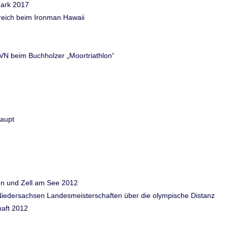
mark 2017
greich beim Ironman Hawaii
VN beim Buchholzer „Moortriathlon“
haupt
ven und Zell am See 2012
n Niedersachsen Landesmeisterschaften über die olympische Distanz
haft 2012