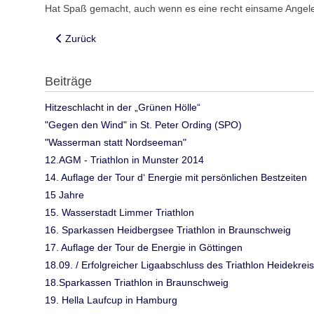
Hat Spaß gemacht, auch wenn es eine recht einsame Angele
Vorheriger Beitrag: Heidekreis Triathleten trotzen Corona 
Zurück
Beiträge
Hitzeschlacht in der „Grünen Hölle“
"Gegen den Wind" in St. Peter Ording (SPO)
"Wasserman statt Nordseeman"
12.AGM - Triathlon in Munster 2014
14. Auflage der Tour d‘ Energie mit persönlichen Bestzeiten
15 Jahre
15. Wasserstadt Limmer Triathlon
16. Sparkassen Heidbergsee Triathlon in Braunschweig
17. Auflage der Tour de Energie in Göttingen
18.09. / Erfolgreicher Ligaabschluss des Triathlon Heidekreis
18.Sparkassen Triathlon in Braunschweig
19. Hella Laufcup in Hamburg