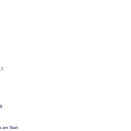
17
rg
a am Start